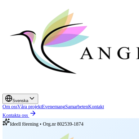
Svenska
Om oss
Våra projekt
Evenemang
Samarbeten
Kontakt
Kontakta oss
Ideell förening • Org.nr 802539-1874